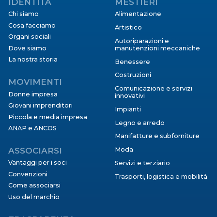
IDENTITÀ
MESTIERI
Chi siamo
Alimentazione
Cosa facciamo
Artistico
Organi sociali
Autoriparazioni e
Dove siamo
manutenzioni meccaniche
La nostra storia
Benessere
Costruzioni
MOVIMENTI
Comunicazione e servizi
Donne impresa
innovativi
Giovani imprenditori
Impianti
Piccola e media impresa
Legno e arredo
ANAP e ANCOS
Manifatture e subforniture
ASSOCIARSI
Moda
Vantaggi per i soci
Servizi e terziario
Convenzioni
Trasporti, logistica e mobilità
Come associarsi
Uso del marchio