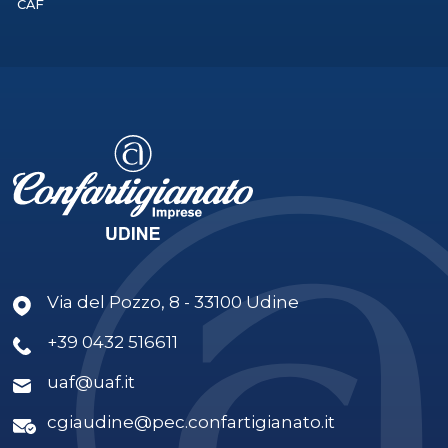
CAF
Via del Pozzo, 8 - 33100 Udine
+39 0432 516611
uaf@uaf.it
cgiaudine@pec.confartigianato.it