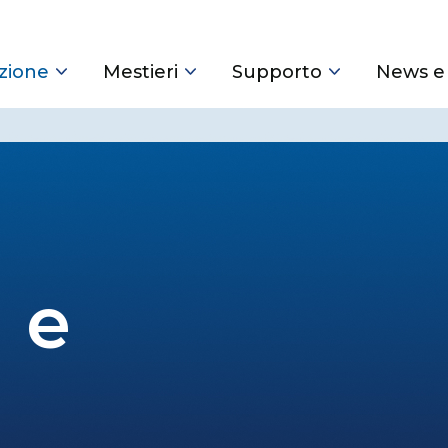
zione
Mestieri
Supporto
News e
 e