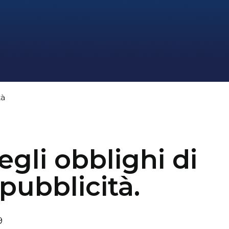
tà
li obblighi di
pubblicità.
9