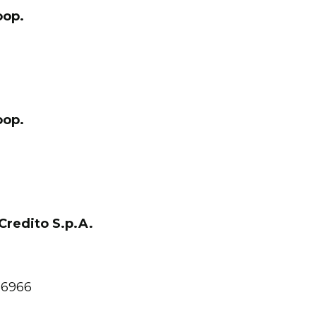
oop.
oop.
redito S.p.A.
 56966