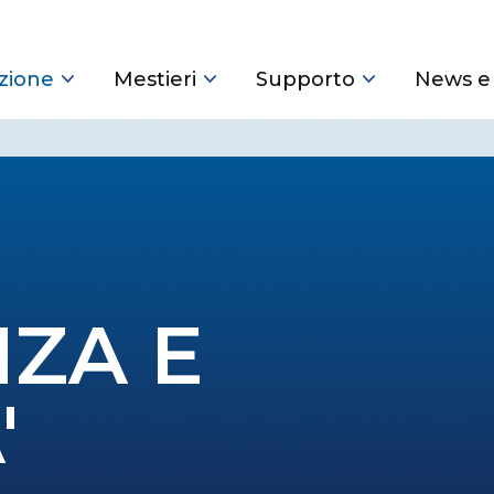
zione
Mestieri
Supporto
News e
ZA E
'