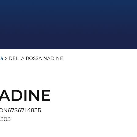
tà
DELLA ROSSA NADINE
ADINE
NDN67S67L483R
0303