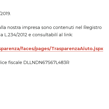
2019.
 dalla nostra impresa sono contenuti nel Registro
la L.234/2012 e consultabilí al link:
sparenza/faces/pages/TrasparenzaAiuto.jspx
odice fiscale DLLNDN67S67L483R