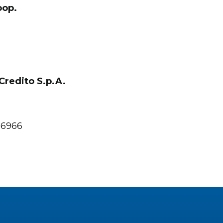
oop.
redito S.p.A.
56966