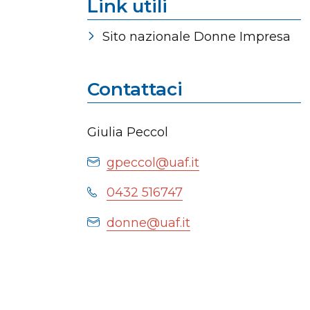
Link utili
Sito nazionale Donne Impresa
Contattaci
Giulia Peccol
gpeccol@uaf.it
0432 516747
donne@uaf.it