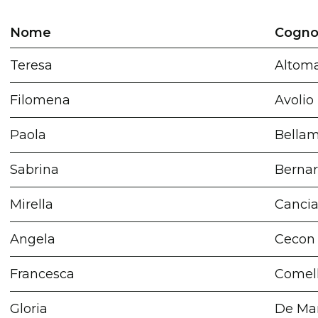
Nome
Cogn
Teresa
Altom
Filomena
Avolio
Paola
Bellam
Sabrina
Bernar
Mirella
Cancia
Angela
Cecon
Francesca
Comel
Gloria
De Mar