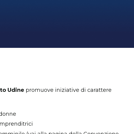
to Udine
promuove iniziative di carattere
a donne
mprenditrici
l femminile (vai alla pagina della Convenzione