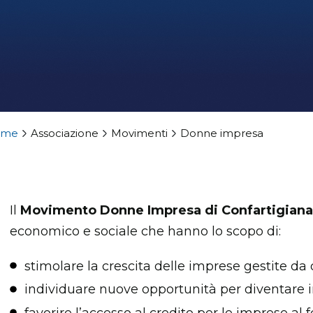
ome
Associazione
Movimenti
Donne impresa
Il
Movimento Donne Impresa di Confartigiana
economico e sociale che hanno lo scopo di:
stimolare la crescita delle imprese gestite d
individuare nuove opportunità per diventare i
favorire l’accesso al credito per le imprese a