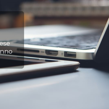
ese
anno