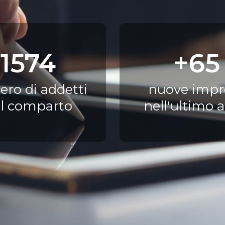
1574
+65
ro di addetti
nuove impr
l comparto
nell'ultimo 