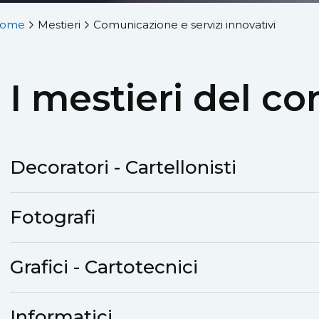
ome
Mestieri
Comunicazione e servizi innovativi
I mestieri del c
Decoratori - Cartellonisti
Fotografi
Grafici - Cartotecnici
Informatici