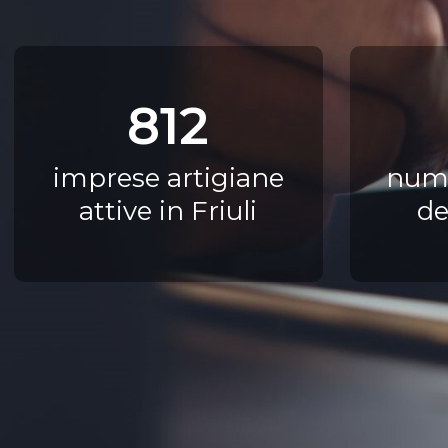
812
imprese artigiane
nume
attive in Friuli
de