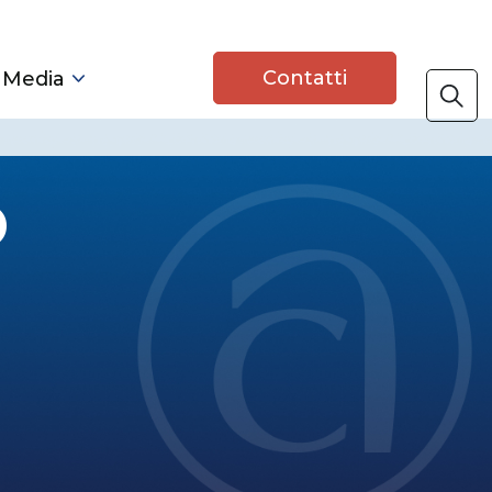
Contatti
 Media
o