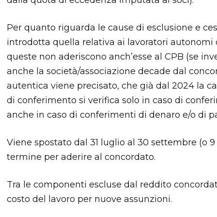
dalla quota di eccedenza imputata ai soci).
Per quanto riguarda le cause di esclusione e ce
introdotta quella relativa ai lavoratori autonomi
queste non aderiscono anch’esse al CPB (se inve
anche la società/associazione decade dal concor
autentica viene precisato, che già dal 2024 la c
di conferimento si verifica solo in caso di conf
anche in caso di conferimenti di denaro e/o di pa
Viene spostato dal 31 luglio al 30 settembre (o 9
termine per aderire al concordato.
Tra le componenti escluse dal reddito concorda
costo del lavoro per nuove assunzioni.