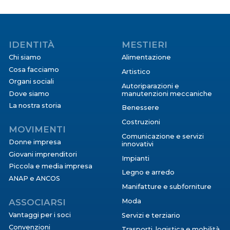
IDENTITÀ
MESTIERI
Chi siamo
Alimentazione
Cosa facciamo
Artistico
Organi sociali
Autoriparazioni e
Dove siamo
manutenzioni meccaniche
La nostra storia
Benessere
Costruzioni
MOVIMENTI
Comunicazione e servizi
Donne impresa
innovativi
Giovani imprenditori
Impianti
Piccola e media impresa
Legno e arredo
ANAP e ANCOS
Manifatture e subforniture
ASSOCIARSI
Moda
Vantaggi per i soci
Servizi e terziario
Convenzioni
Trasporti, logistica e mobilità