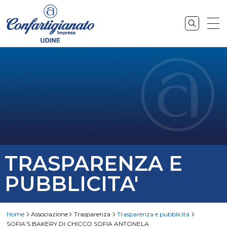
TRASPARENZA E
PUBBLICITA'
Home
Associazione
Trasparenza
Trasparenza e pubblicità
SOFIA’S BAKERY DI CHICCO SOFIA ANTONELA