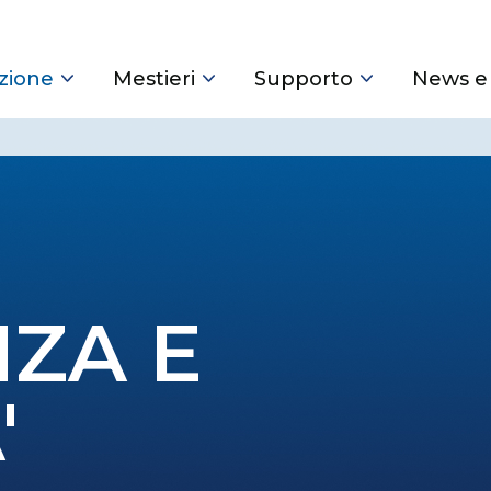
zione
Mestieri
Supporto
News e
ZA E
'