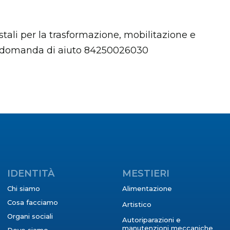
stali per la trasformazione, mobilitazione e
 . domanda di aiuto 84250026030
IDENTITÀ
MESTIERI
Chi siamo
Alimentazione
Cosa facciamo
Artistico
Organi sociali
Autoriparazioni e
manutenzioni meccaniche
Dove siamo