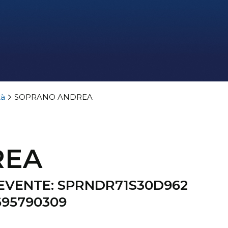
tà
SOPRANO ANDREA
REA
EVENTE: SPRNDR71S30D962
695790309