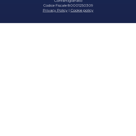
Confartigianato
Codice Fiscale 80001250309
Privacy Policy
|
Cookie policy