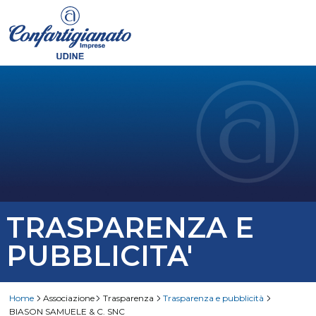
TRASPARENZA E
PUBBLICITA'
Home
Associazione
Trasparenza
Trasparenza e pubblicità
BIASON SAMUELE & C. SNC