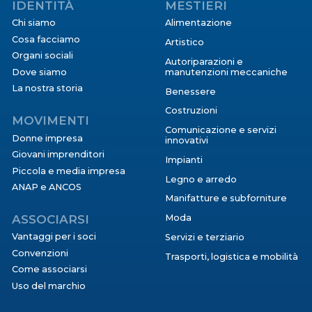
IDENTITÀ
MESTIERI
Chi siamo
Alimentazione
Cosa facciamo
Artistico
Organi sociali
Autoriparazioni e
Dove siamo
manutenzioni meccaniche
La nostra storia
Benessere
Costruzioni
MOVIMENTI
Comunicazione e servizi
Donne impresa
innovativi
Giovani imprenditori
Impianti
Piccola e media impresa
Legno e arredo
ANAP e ANCOS
Manifatture e subforniture
ASSOCIARSI
Moda
Vantaggi per i soci
Servizi e terziario
Convenzioni
Trasporti, logistica e mobilità
Come associarsi
Uso del marchio