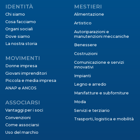
IDENTITÀ
MESTIERI
Chi siamo
Alimentazione
Cosa facciamo
Artistico
Organi sociali
Autoriparazioni e
Dove siamo
manutenzioni meccaniche
La nostra storia
Benessere
Costruzioni
MOVIMENTI
Comunicazione e servizi
Donne impresa
innovativi
Giovani imprenditori
Impianti
Piccola e media impresa
Legno e arredo
ANAP e ANCOS
Manifatture e subforniture
ASSOCIARSI
Moda
Vantaggi per i soci
Servizi e terziario
Convenzioni
Trasporti, logistica e mobilità
Come associarsi
Uso del marchio