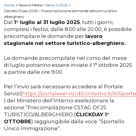
Home
News e Media
News
2025
Decreto Flussi 2025 – Precompilazione domande settore turistico-
alberghiero
Dal
1° luglio al 31 luglio 2025
, tutti i giorni,
compresi i festivi, dalle 8.00 alle 20.00, è possibile
precompilare le domande per
lavoro
stagionale nel settore turistico-alberghiero.
Le domande precompilate nel corso del mese
di luglio potranno essere inviate il 1° ottobre 2025
a partire dalle ore 9.00.
Per l’invio sarà necessario accedere al Portale
Servizi(
https://portaleservizi.dlci.interno.it/AliSpor
) del Ministero dell’Interno eselezionare la
sezione “Precompilazione CSTAG DF25
TURISTICO/ALBERGHIERO (
CLICKDAY 1°
OTTOBRE
) raggiungibile dalla voce “Sportello
Unico Immigrazione”.