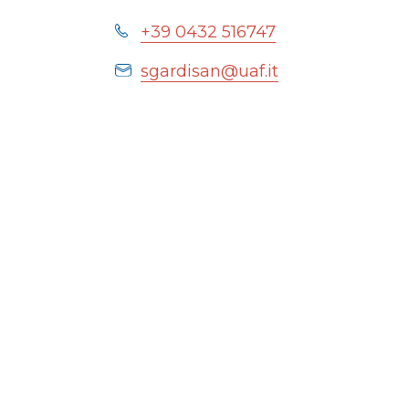
+39 0432 516747
sgardisan@uaf.it