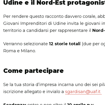
Udine e il Nord-Est protagonist
Per rendere questo racconto davvero corale, abb
Giovani Imprenditori di Udine invita le giovani i
territorio a candidarsi per rappresentare il
Nord-
Verranno selezionate
12 storie totali
(due per og
Roma e Milano.
Come partecipare
Se la tua storia d’impresa incarna uno dei sei pil
iscrizione allegato e invialo a
sgardisan@uaf.it
Scadenza:
entro e non oltre il
10 aprile p.v.