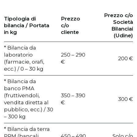
Prezzo c/o
Tipologia di
Prezzo
Società
bilancia / Portata
c/o
Bilanciai
in kg
cliente
(Udine)
* Bilancia da
laboratorio
250 – 290
200 €
(farmacie, orafi,
€
ecc.) / 0 – 30 kg
* Bilancia da
banco PMA
(fruttivendoli,
350 – 390
300 €
vendita diretta al
€
pubblico, ecc.) / 30
– 300 kg
* Bilancia da terra
PRM (bancali,
450 – 490
Solo c/o