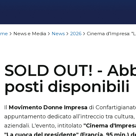
ome
News e Media
News
2026
Cinema d’Impresa: "L
SOLD OUT! - Abb
posti disponibili
Il
Movimento Donne Impresa
di Confartigianat
appuntamento dedicato all’intreccio tra cultura
aziendali. L'evento, intitolato
"Cinema d'Impres
"La cuoca del presidente" (Francia, 95 min.) d