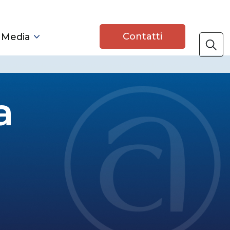
Contatti
 Media
a