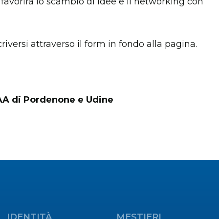
avorirà lo scambio di idee e il networking con
iversi attraverso il form in fondo alla pagina.
CIAA di Pordenone e Udine
IDENTITÀ
MESTIERI