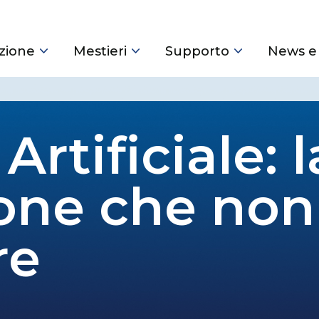
zione
Mestieri
Supporto
News e
Artificiale: l
one che non
re