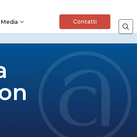
Contatti
 Media
a
ion