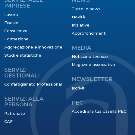
SERVIZI ALLE
NEWS
IMPRESE
Tutte le news
Lavoro
Novità
Fiscale
Iniziative
Consulenza
Approfondimenti
Formazione
Aggregazione e innovazione
MEDIA
Studi e statistiche
Notiziario tecnico
Magazine associativo
SERVIZI
GESTIONALI
NEWSLETTER
Confartigianato Professional
Iscriviti
SERVIZI ALLA
PEC
PERSONA
Accedi alla tua casella PEC
Patronato
CAF