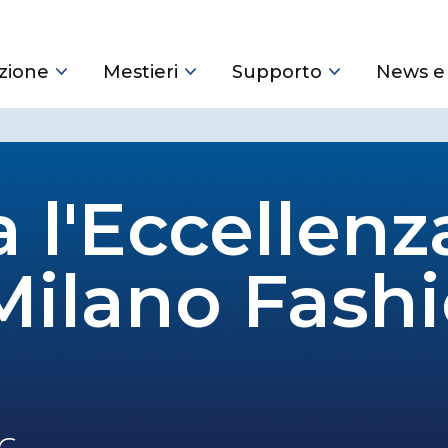
zione
Mestieri
Supporto
News e
a l'Eccellenz
 Milano Fash