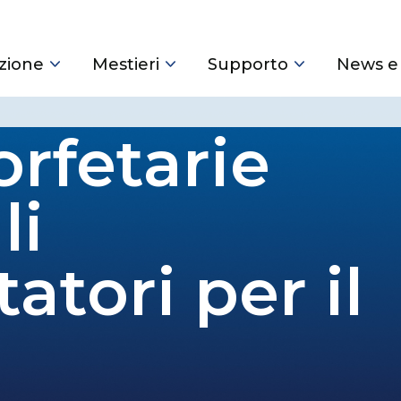
zione
Mestieri
Supporto
News e
orfetarie
li
atori per il