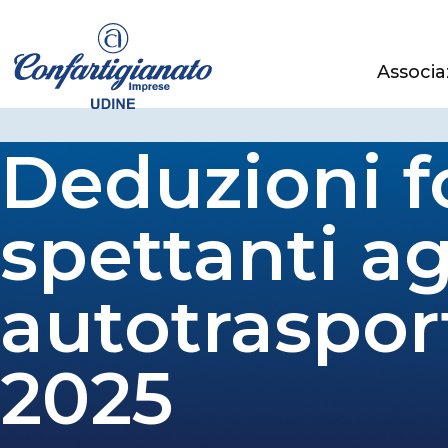
Associa
Deduzioni f
spettanti ag
autotrasport
2025