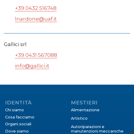
+39 0432 516748
lnardone@uaf.it
Gallici srl
+39 0431 567088
info@gallici.it
IDENTITÀ
MESTIERI
Chi siamo
Alimentazione
Cosa facciamo
Artistico
Organi sociali
Autoriparazioni e
Dove siamo
manutenzioni meccaniche