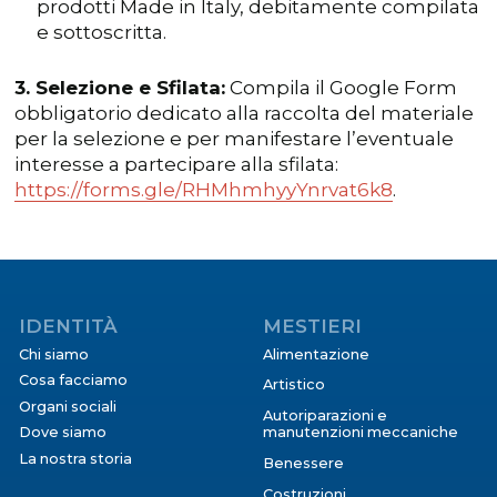
prodotti Made in Italy, debitamente compilata
e sottoscritta.
3. Selezione e Sfilata:
Compila il Google Form
obbligatorio dedicato alla raccolta del materiale
per la selezione e per manifestare l’eventuale
interesse a partecipare alla sfilata:
https://forms.gle/RHMhmhyyYnrvat6k8
.
IDENTITÀ
MESTIERI
Chi siamo
Alimentazione
Cosa facciamo
Artistico
Organi sociali
Autoriparazioni e
Dove siamo
manutenzioni meccaniche
La nostra storia
Benessere
Costruzioni